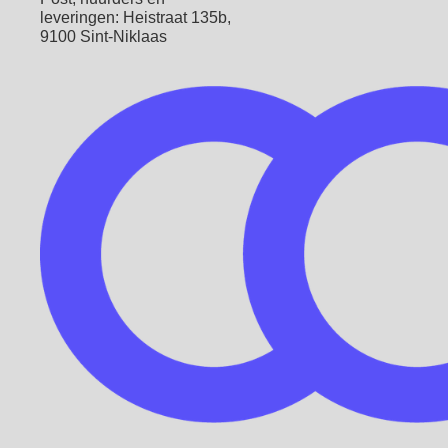
leveringen: Heistraat 135b,
9100 Sint-Niklaas