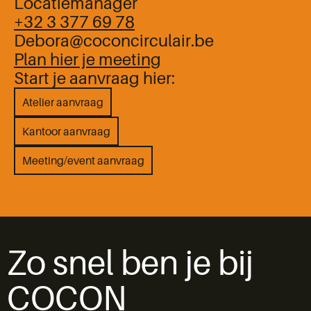
Locatiemanager
+32 ‪3 377 69 78
‬Debora@coconcirculair.be
Plan hier je meeting
Start je aanvraag hier:
Atelier aanvraag
Kantoor aanvraag
Meeting/event aanvraag
Zo snel ben je bij
COCON