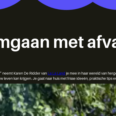
omgaan met afv
opt” neemt Karen De Ridder van
La La Land
je mee in haar wereld van herge
 leven kan krijgen. Je gaat naar huis met frisse ideeën, praktische tips en